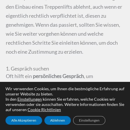
den Einbau eines Treppenlifts ablehnt, auch wenn er
eigentlich rechtlich verpflichtet ist, diesen zu
genehmigen. Wenn das passiert, sollten Sie wissen,
wie Sie weiter vorgehen können und welche
rechtlichen Schritte Sie einleiten können, um doch
noch eine Zustimmung zu erzielen.
1. Gespräch suchen
Oft hilft ein
persönliches Gespräch
, um
Missverständnisse auszuräumen und Bedenken zu
Wir verwenden Cookies, um Ihnen die bestmögliche Erfahrung auf
zerstreuen. Vielleicht hat der Vermieter Sorge, dass
unserer Website zu bieten.
In den
Einstellungen
können Sie erfahren, welche Cookies wir
der Lift die Wohnung beschädigt oder der Einbau
verwenden oder sie ausschalten. Weitere Informationen finden Sie
auf unseren
Cookie Richtlinien
teuer wird. Erklären Sie ihm, dass Sie alle Kosten
übernehmen und der Einbau durch eine
qualifizierte
Alle Akzeptieren
Ablehnen
Einstellungen
Fachfirma
erfolgt. Gegebenenfalls können Sie auch