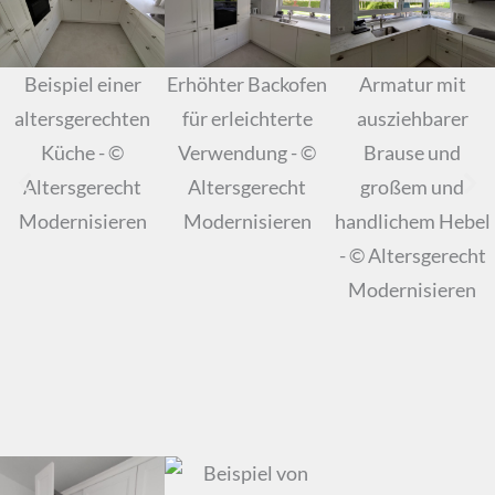
Beispiel einer
Erhöhter Backofen
Armatur mit
altersgerechten
für erleichterte
ausziehbarer
Küche - ©
Verwendung - ©
Brause und
Altersgerecht
Altersgerecht
großem und
Modernisieren
Modernisieren
handlichem Hebel
- © Altersgerecht
Modernisieren