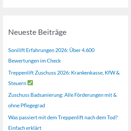
u
c
h
Neueste Beiträge
e
n
Sonilift Erfahrungen 2026: Über 4.600
n
Bewertungen im Check
a
Treppenlift Zuschuss 2026: Krankenkasse, KfW &
c
Steuern
h
Zuschuss Badsanierung: Alle Förderungen mit &
:
ohne Pflegegrad
Was passiert mit dem Treppenlift nach dem Tod?
Einfach erklärt