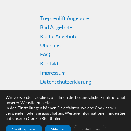
Treppenlift Angebote
Bad Angebote
Küche Angebote
Über uns
FAQ
Kontakt
Impressum
Datenschutzerklärung
Wir verwenden Cookies, um Ihnen die bestmögliche Erfahrung auf
unserer Website zu bieten.
In den
Einstellungen
können Sie erfahren, welche Cookies wir
Copyright © 2026 Altersgerecht Modernisieren
verwenden oder sie ausschalten. Weitere Informationen finden Sie
auf unseren
Cookie Richtlinien
Alle Akzeptieren
Ablehnen
Einstellungen