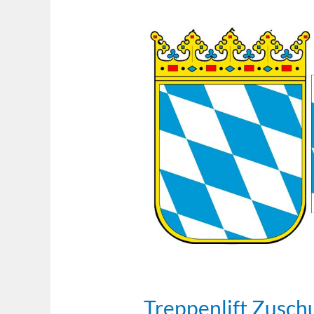
Treppenlift
Zuschuss
Bayern
2026:
So
sparen
Sie
Tausende!
Treppenlift Zusch