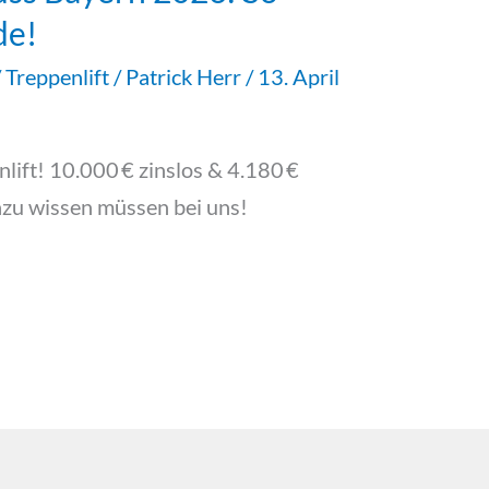
de!
/
Treppenlift
/
Patrick Herr
/
13. April
lift! 10.000 € zinslos & 4.180 €
azu wissen müssen bei uns!