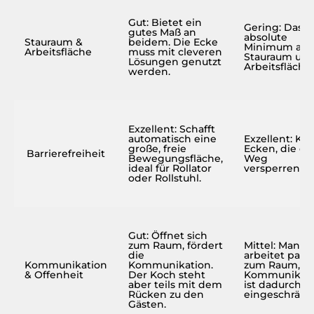
Gut: Bietet ein
Gering: Das
gutes Maß an
absolute
Stauraum &
beidem. Die Ecke
Minimum an
Arbeitsfläche
muss mit cleveren
Stauraum un
Lösungen genutzt
Arbeitsfläche.
werden.
Exzellent: Schafft
automatisch eine
Exzellent: Ke
große, freie
Ecken, die d
Barrierefreiheit
Bewegungsfläche,
Weg
ideal für Rollator
versperren.
oder Rollstuhl.
Gut: Öffnet sich
zum Raum, fördert
Mittel: Man
die
arbeitet paral
Kommunikation
Kommunikation.
zum Raum, di
& Offenheit
Der Koch steht
Kommunikati
aber teils mit dem
ist dadurch
Rücken zu den
eingeschränk
Gästen.