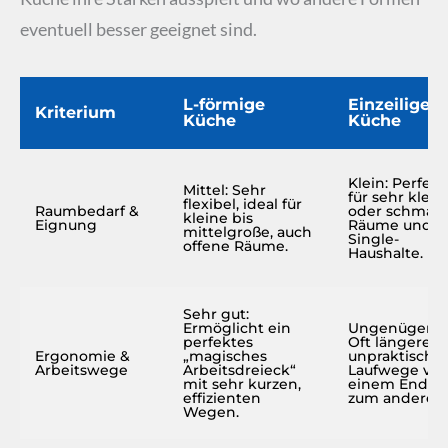
eventuell besser geeignet sind.
L-förmige
Einzeilige
Kriterium
Küche
Küche
Klein: Perfekt
Mittel: Sehr
für sehr klein
flexibel, ideal für
Raumbedarf &
oder schmale
kleine bis
Eignung
Räume und
mittelgroße, auch
Single-
offene Räume.
Haushalte.
Sehr gut:
Ermöglicht ein
Ungenügend
perfektes
Oft längere,
Ergonomie &
„magisches
unpraktische
Arbeitswege
Arbeitsdreieck“
Laufwege vo
mit sehr kurzen,
einem Ende
effizienten
zum anderen.
Wegen.