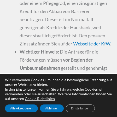
oder einem Pflegegrad, einen zinsgünstigen
Kredit für den Abbau von Barrieren
beantragen. Dieser ist im Normalfall
günstiger als Kredite der Hausbank, weil
dieser staatlich gefördert ist. Den genauen
Zinssatz finden Sie auf der
Webseite der KfW
.
Wichtiger Hinweis:
Die Anträge für die
Förderungen müssen
vor Beginn der
Umbaumaßnahmen
gestellt und genehmigt
werden!
Wir verwenden Cookies, um Ihnen die bestmögliche Erfahrung auf
unserer Website zu bieten.
In den
Einstellungen
können Sie erfahren, welche Cookies wir
verwenden oder sie ausschalten. Weitere Informationen finden Sie
auf unseren
Cookie Richtlinien
Inspiration für Ihre Planung: 5
Alle Akzeptieren
Ablehnen
Einstellungen
stilvolle Design-Ideen für die L-