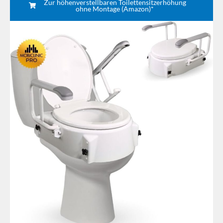
Zur höhenverstellbaren Toilettensitzerhöhung
ohne Montage (Amazon)*